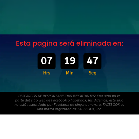
Esta página será eliminada en:
07
19
47
Hrs
Min
Seg
DESCARGOS DE RESPONSABILIDAD IMPORTANTES: Este sitio no es
parte del sitio web de Facebook o Facebook, Inc. Además, este sitio
no está respaldado por Facebook de ninguna manera. FACEBOOK es
una marca registrada de FACEBOOK, Inc.