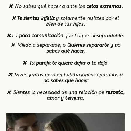
❌
No sabes qué hacer a ante los
celos extremos.
❌ T
e sientes
infeliz
y solamente resistes por el
bien de tus hijos.
❌
La
poca
comunicación
que hay es desagradable.
❌
Miedo a separarse, o
Q
uieres separarte y no
sabes qué hacer.
❌ Tu pareja te quiere dejar o te dejó.
❌
Viven juntos pero en habitaciones separadas y
no sabes que hacer
❌
Sientes la necesidad de una relación d
e
respeto,
amor y ternura.