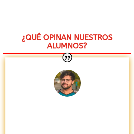
¿QUÉ OPINAN NUESTROS
ALUMNOS?
Me llamó mucho la atención desde el inicio,
me averguenza decirlo pero me daba miedo
hacer el fuego, pero siempre me han gustado
los asados, en este curso aprendi todo. de no